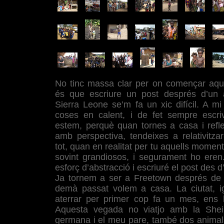
No tinc massa clar per on començar aque
és que escriure un post després d’un 
Sierra Leone se’m fa un xic difícil. A m
coses en calent, i de fet sempre escri
estem, perquè quan tornes a casa i refle
amb perspectiva, tendeixes a relativitzar
tot, quan en realitat per tu aquells momen
sovint grandiosos, i segurament ho eren
esforç d’abstracció i escriuré el post des d
Ja tornem a ser a Freetown després de d
demà passat volem a casa. La ciutat, 
aterrar per primer cop fa un mes, ens 
Aquesta vegada no viatjo amb la She
germana i el meu pare, també dos animal