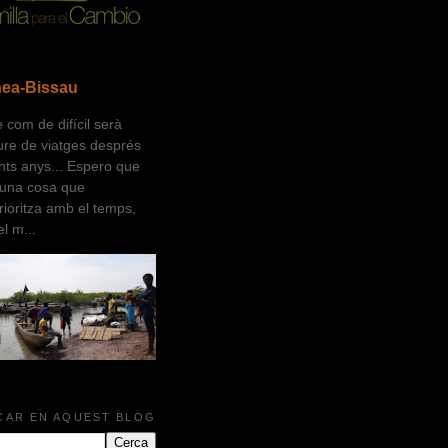
nea-Bissau
 com de difícil serà
ure de viatges després
nts anys... Espero que
 una cosa que
erioritza amb el temps,
l m...
CAR EN AQUEST BLOG