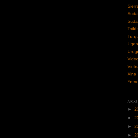
Sier
Suda
Suda
Tailà
Turq
Ugan
Urug
Vide
Viet
Xina
Yem
ARX
►
2
►
2
►
2
►
2