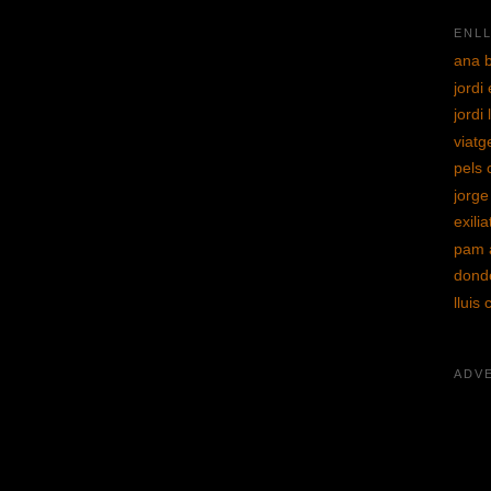
ENL
ana 
jordi
jordi 
viatge
pels
jorg
exili
pam 
dond
lluis
ADV