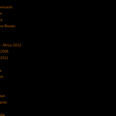
nicació
o
ia
ea-Bissau
 - Àfrica 2012
 2006
 2011
a
kh
tan
guay
nda