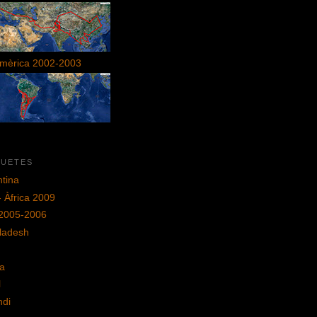
mèrica 2002-2003
QUETES
tina
- Àfrica 2009
 2005-2006
ladesh
ia
l
ndi