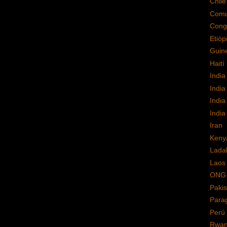
Chile
Comu
Cong
Etiòp
Guin
Haití
India
India
India
India
Iran
Keny
Lada
Laos
ONG
Pakis
Para
Perú
Rwa