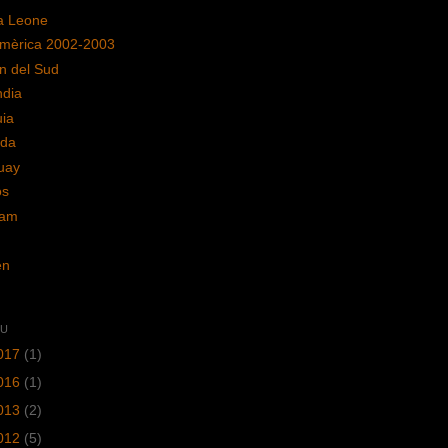
ra Leone
mèrica 2002-2003
n del Sud
ndia
uia
da
uay
os
nam
en
IU
017
(1)
016
(1)
013
(2)
012
(5)