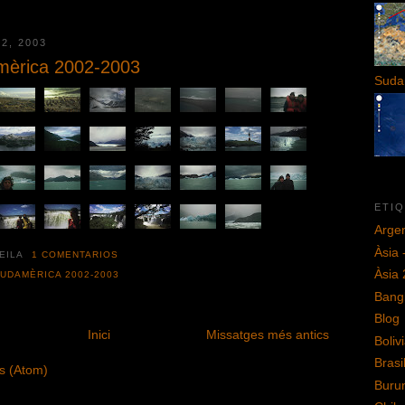
2, 2003
mèrica 2002-2003
Suda
ETI
Argen
Àsia 
HEILA
1 COMENTARIOS
Àsia
UDAMÈRICA 2002-2003
Bang
Blog
Inici
Missatges més antics
Boliv
Brasi
s (Atom)
Buru