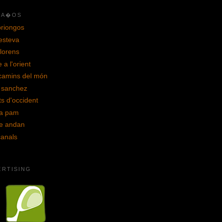
LA�OS
briongos
 esteva
llorens
 a l'orient
 camins del món
e sanchez
ats d'occident
a pam
e andan
 canals
ERTISING