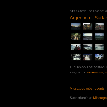
DISSABTE, D’AGOST 0
Argentina - Suda
PUBLICADO POR JORDI-S
ETIQUETAS:
ARGENTINA
,
S
Missatges més recents
Subscriure's a:
Missatge