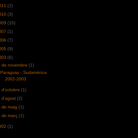
011
(2)
010
(3)
009
(15)
007
(1)
006
(7)
005
(9)
003
(6)
▼
de novembre
(1)
Paraguay - Sudamèrica
2002-2003
►
d’octubre
(1)
►
d’agost
(2)
►
de maig
(1)
►
de març
(1)
002
(1)